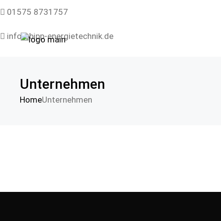
01575 8731757
info@bipp-energietechnik.de
Herrenweg 8, 35321 Laubach
Unternehmen
Home
Unternehmen