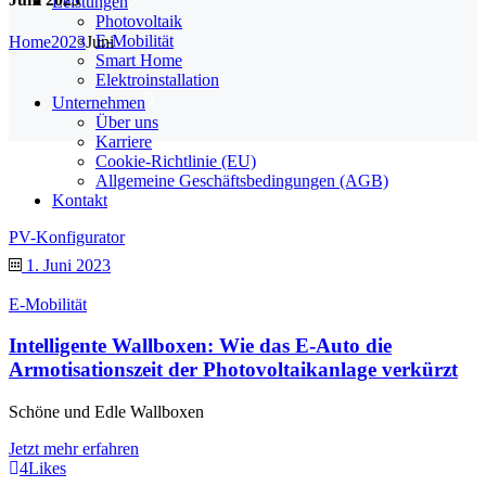
Leistungen
Photovoltaik
E-Mobilität
Home
2023
Juni
Smart Home
Elektroinstallation
Unternehmen
Über uns
Karriere
Cookie-Richtlinie (EU)
Allgemeine Geschäftsbedingungen (AGB)
Kontakt
PV-Konfigurator
1. Juni 2023
E-Mobilität
Intelligente Wallboxen: Wie das E-Auto die
Armotisationszeit der Photovoltaikanlage verkürzt
Schöne und Edle Wallboxen
Jetzt mehr erfahren
4
Likes