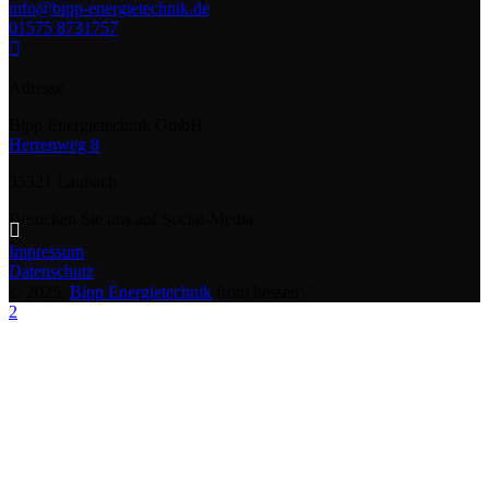
info@bipp-energietechnik.de
01575 8731757
Adresse
Bipp Energietechnik GmbH
Herrenweg 8
35321 Laubach
Besuchen Sie uns auf Social-Media
Impressum
Datenschutz
© 2025,
Bipp Energietechnik
from hessen♡